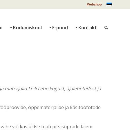
Webshop
ed
• Kudumiskool
• E-pood
• Kontakt
ja materjalid Leili Lehe kogust, ajalehetedest ja
 tööproovide, õppematerjalide ja käsitööfotode
 vähe või kas üldse teab pitsisõprade laiem