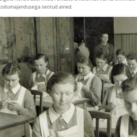
kodumajandusega seotud ained.