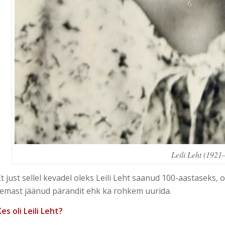
Leili Leht (1921
Et just sellel kevadel oleks Leili Leht saanud 100-aastaseks
temast jäänud pärandit ehk ka rohkem uurida.
Kes oli Leili Leht?