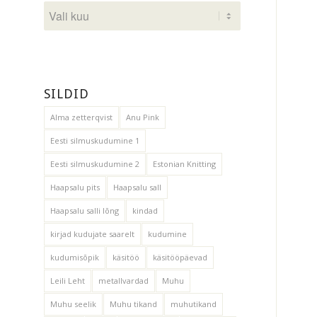
SILDID
Alma zetterqvist
Anu Pink
Eesti silmuskudumine 1
Eesti silmuskudumine 2
Estonian Knitting
Haapsalu pits
Haapsalu sall
Haapsalu salli lõng
kindad
kirjad kudujate saarelt
kudumine
kudumisõpik
käsitöö
käsitööpäevad
Leili Leht
metallvardad
Muhu
Muhu seelik
Muhu tikand
muhutikand