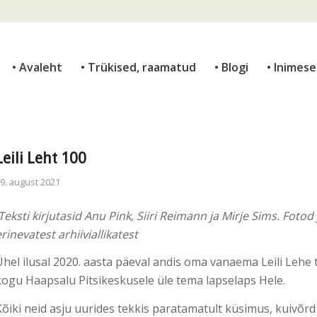
• Avaleht
• Trükised, raamatud
• Blogi
• Inimes
Leili Leht 100
9. august 2021
Teksti kirjutasid Anu Pink, Siiri Reimann ja Mirje Sims.
Fotod 
erinevatest arhiiviallikatest
Ühel ilusal 2020. aasta päeval andis oma vanaema Leili Lehe
kogu Haapsalu Pitsikeskusele üle tema lapselaps Hele.
Kõiki neid asju uurides tekkis paratamatult küsimus, kuivõrd