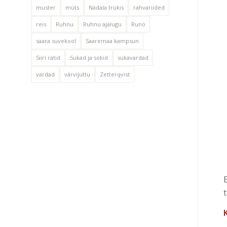
muster
müts
Nädala trükis
rahvariided
reis
Ruhnu
Ruhnu ajalugu
Runö
saara suvekool
Saaremaa kampsun
Siiri rätid
Sukad ja sokid
sukavardad
vardad
värvijuttu
Zetterqvist