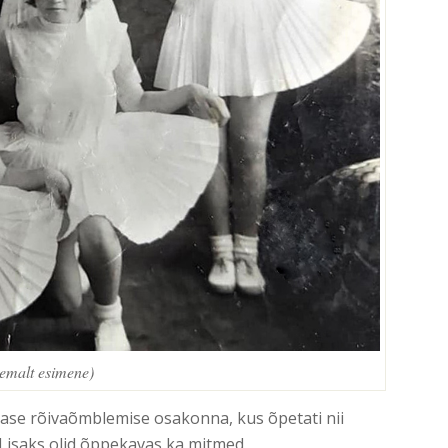
remalt esimene)
stase rõivaõmblemise osakonna, kus õpetati nii
. Lisaks olid õppekavas ka mitmed