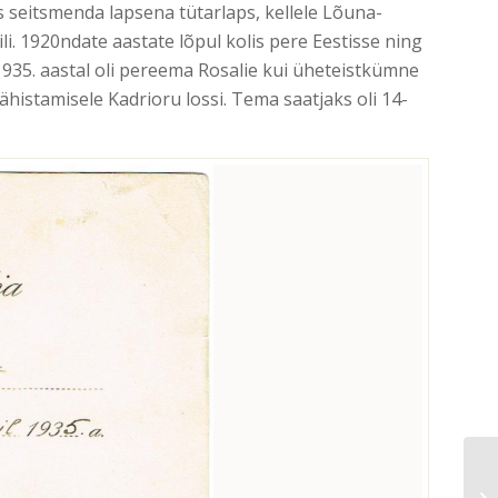
es seitsmenda lapsena tütarlaps, kellele Lõuna-
li. 1920ndate aastate lõpul kolis pere Eestisse ning
– 1935. aastal oli pereema Rosalie kui üheteistkümne
istamisele Kadrioru lossi. Tema saatjaks oli 14-