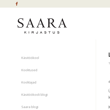
Käsitöökool
1
Koolitused
Koolitajad
Käsitöökooli blogi
Saara blogi