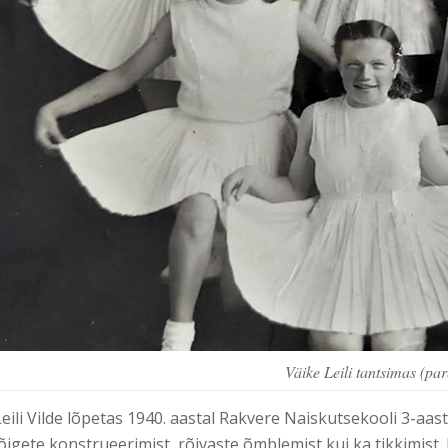
Väike Leili tantsimas (pa
Leili Vilde lõpetas 1940. aastal Rakvere Naiskutsekooli 3-aa
lõigete konstrueerimist, rõivaste õmblemist kui ka tikkimist