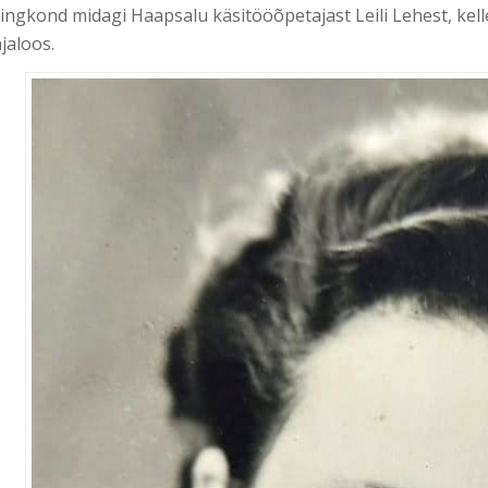
ringkond midagi Haapsalu käsitööõpetajast Leili Lehest, kel
ajaloos.