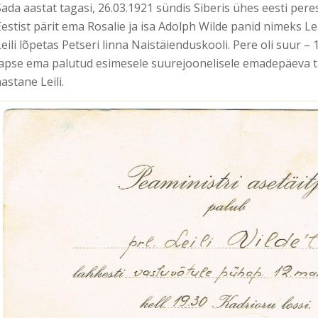
Sada aastat tagasi, 26.03.1921 sündis Siberis ühes eesti per
Eestist pärit ema Rosalie ja isa Adolph Wilde panid nimeks Lei
Leili lõpetas Petseri linna Naistäienduskooli. Pere oli suur 
lapse ema palutud esimesele suurejoonelisele emadepäeva täh
aastane Leili.